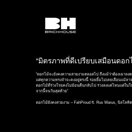
Skip
to
content
“มิตรภาพที่ดีเปรียบเสมือนดอก
“ดอกไม้จะยังคงความสวยงามตลอดไป ถึงแม้ว่าต้องเฉาลง
แต่ทุกความทรงจำจะคงอยู่ตรงนี้ รอยยิ้มไม่เคยเลือนแม้ลา
ดอกไม้ที่ร่วงโรยคงไม่ย้อนคืนกลับไป ร่วงลงแค่ไหนแต่ในใ
จากนี้จนวันสุดท้าย”
ดอกไม้ยังคงสวยงาม – FahProud ft. Rus Warus, นิลโลหิต 